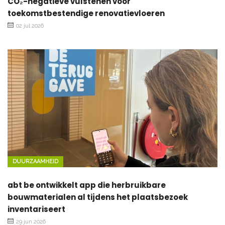
CO₂-negatieve vulstenen voor
toekomstbestendige renovatievloeren
02 jul 2026
DUURZAAMHEID
abt be ontwikkelt app die herbruikbare
bouwmaterialen al tijdens het plaatsbezoek
inventariseert
29 jun 2026