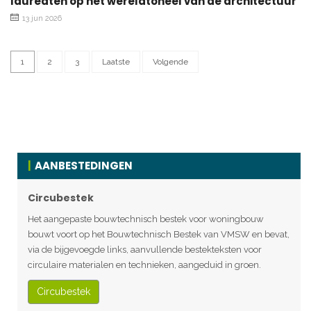
laureaten op het wereldtoneel van de architectuur
13 jun 2026
1
2
3
Laatste
Volgende
AANBESTEDINGEN
Circubestek
Het aangepaste bouwtechnisch bestek voor woningbouw
bouwt voort op het Bouwtechnisch Bestek van VMSW en bevat,
via de bijgevoegde links, aanvullende bestekteksten voor
circulaire materialen en technieken, aangeduid in groen.
Circubestek